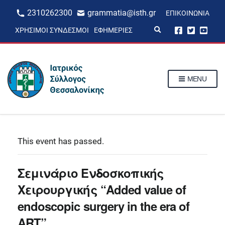
2310262300
grammatia@isth.gr
ΕΠΙΚΟΙΝΩΝΊΑ
E
ΧΡΉΣΙΜΟΙ ΣΎΝΔΕΣΜΟΙ
ΕΦΗΜΕΡΊΕΣ
x
p
a
n
d
s
MENU
e
a
r
c
h
f
o
r
This event has passed.
m
Σεμινάριο Ενδοσκοπικής
Χειρουργικής “Added value of
endoscopic surgery in the era of
ART”