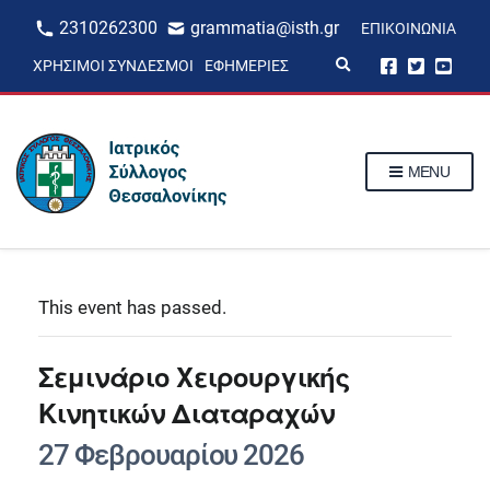
2310262300
grammatia@isth.gr
ΕΠΙΚΟΙΝΩΝΊΑ
E
ΧΡΉΣΙΜΟΙ ΣΎΝΔΕΣΜΟΙ
ΕΦΗΜΕΡΊΕΣ
x
p
a
n
d
s
MENU
e
a
r
c
h
f
o
r
This event has passed.
m
Σεμινάριο Χειρουργικής
Κινητικών Διαταραχών
27 Φεβρουαρίου 2026