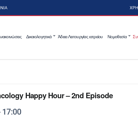
ΩΝΊΑ
ΧΡΉ
νακοινώσεις
Δικαιολογητικά
Άδεια Λειτουργίας ιατρείου
Νομοθεσία
Συ
Oncology Happy Hour – 2nd Episode
-
17:00