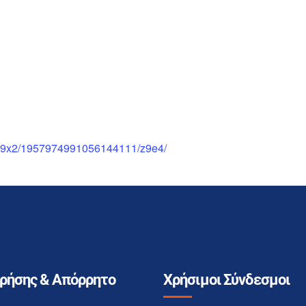
7s6g9x2/1957974991056144111/z9e4/
Χρήσης & Απόρρητο
Χρήσιμοι Σύνδεσμοι