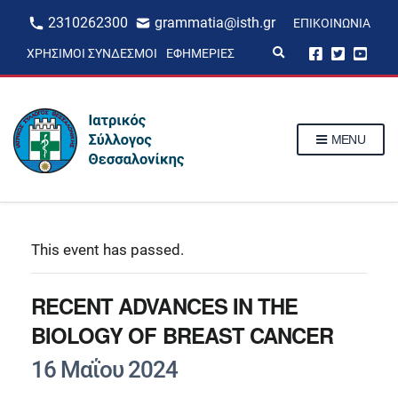
2310262300
grammatia@isth.gr
ΕΠΙΚΟΙΝΩΝΊΑ
E
ΧΡΉΣΙΜΟΙ ΣΎΝΔΕΣΜΟΙ
ΕΦΗΜΕΡΊΕΣ
x
p
a
n
d
s
MENU
e
a
r
c
h
f
o
r
This event has passed.
m
RECENT ADVANCES IN THE
BIOLOGY OF BREAST CANCER
16 Μαΐου 2024