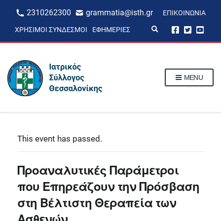
2310262300
grammatia@isth.gr
ΕΠΙΚΟΙΝΩΝΊΑ
E
ΧΡΉΣΙΜΟΙ ΣΎΝΔΕΣΜΟΙ
ΕΦΗΜΕΡΊΕΣ
x
p
a
n
d
s
MENU
e
a
r
c
h
f
o
r
This event has passed.
m
Προαναλυτικές Παράμετροι
που Επηρεάζουν την Πρόσβαση
στη Βέλτιστη Θεραπεία των
Ασθενών