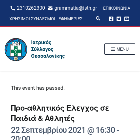
2310262300
grammatia@isth.gr
ΕΠΙΚΟΙΝΩΝΊΑ
E
ΧΡΉΣΙΜΟΙ ΣΎΝΔΕΣΜΟΙ
ΕΦΗΜΕΡΊΕΣ
x
p
a
n
d
s
MENU
e
a
r
c
h
f
o
r
This event has passed.
m
Προ-αθλητικός Έλεγχος σε
Παιδιά & Αθλητές
22 Σεπτεμβρίου 2021 @ 16:30
-
20:00