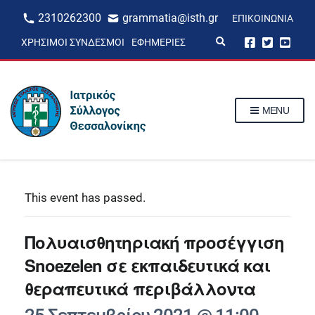
2310262300
grammatia@isth.gr
ΕΠΙΚΟΙΝΩΝΊΑ
E
ΧΡΉΣΙΜΟΙ ΣΎΝΔΕΣΜΟΙ
ΕΦΗΜΕΡΊΕΣ
x
p
a
n
d
s
MENU
e
a
r
c
h
f
o
r
This event has passed.
m
Πολυαισθητηριακή προσέγγιση
Snoezelen σε εκπαιδευτικά και
θεραπευτικά περιβάλλοντα