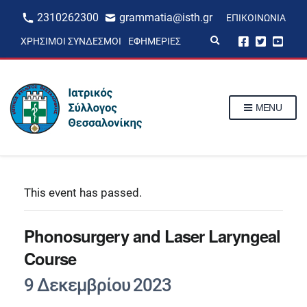
2310262300
grammatia@isth.gr
ΕΠΙΚΟΙΝΩΝΊΑ
E
ΧΡΉΣΙΜΟΙ ΣΎΝΔΕΣΜΟΙ
ΕΦΗΜΕΡΊΕΣ
x
p
a
n
d
s
MENU
e
a
r
c
h
f
o
r
This event has passed.
m
Phonosurgery and Laser Laryngeal
Course
9 Δεκεμβρίου 2023