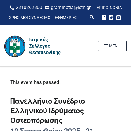
2310262300
grammatia@isth.gr
ΕΠΙΚΟΙΝΩΝΊΑ
E
ΧΡΉΣΙΜΟΙ ΣΎΝΔΕΣΜΟΙ
ΕΦΗΜΕΡΊΕΣ
x
p
a
n
d
s
MENU
e
a
r
c
h
f
o
r
This event has passed.
m
Πανελλήνιο Συνέδριο
Ελληνικού Ιδρύματος
Οστεοπόρωσης