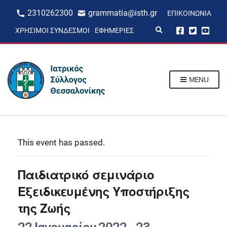
2310262300
grammatia@isth.gr
ΕΠΙΚΟΙΝΩΝΊΑ
E
ΧΡΉΣΙΜΟΙ ΣΎΝΔΕΣΜΟΙ
ΕΦΗΜΕΡΊΕΣ
x
p
a
n
d
s
MENU
e
a
r
c
h
f
o
r
This event has passed.
m
Παιδιατρικό σεμινάριο
Εξειδικευμένης Υποστήριξης
της Ζωής