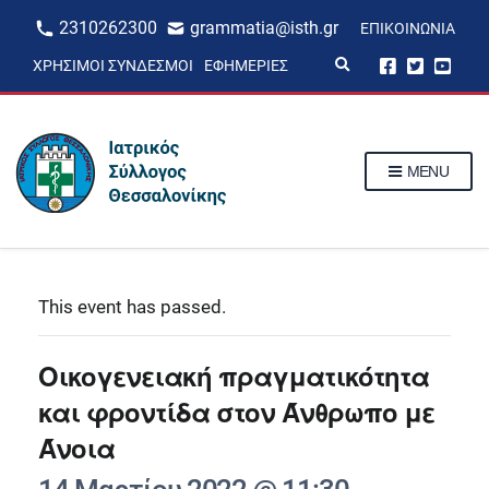
2310262300
grammatia@isth.gr
ΕΠΙΚΟΙΝΩΝΊΑ
E
ΧΡΉΣΙΜΟΙ ΣΎΝΔΕΣΜΟΙ
ΕΦΗΜΕΡΊΕΣ
x
p
a
n
d
s
MENU
e
a
r
c
h
f
o
r
This event has passed.
m
Οικογενειακή πραγματικότητα
και φροντίδα στον Άνθρωπο με
Άνοια