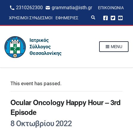
2310262300
grammatia@isth.gr
ΕΠΙΚΟΙΝΩΝΊΑ
E
ΧΡΉΣΙΜΟΙ ΣΎΝΔΕΣΜΟΙ
ΕΦΗΜΕΡΊΕΣ
x
p
a
n
d
s
MENU
e
a
r
c
h
f
o
r
This event has passed.
m
Ocular Oncology Happy Hour – 3rd
Episode
8 Οκτωβρίου 2022