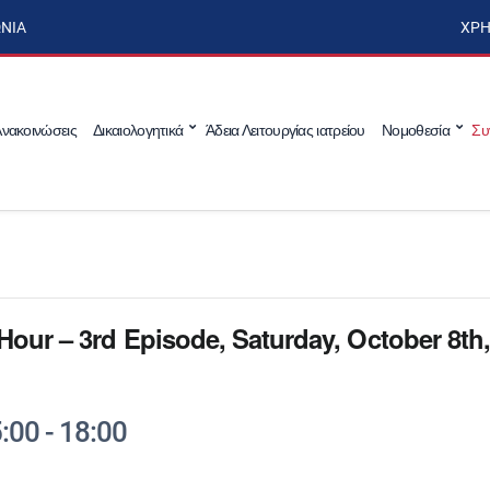
ΩΝΊΑ
ΧΡΉ
νακοινώσεις
Δικαιολογητικά
Άδεια Λειτουργίας ιατρείου
Νομοθεσία
Συ
our – 3rd Episode, Saturday, October 8th
:00
-
18:00