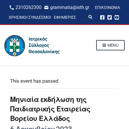
2310262300
grammatia@isth.gr
ΕΠΙΚΟΙΝΩΝΊΑ
E
ΧΡΉΣΙΜΟΙ ΣΎΝΔΕΣΜΟΙ
ΕΦΗΜΕΡΊΕΣ
x
p
a
n
d
s
MENU
e
a
r
c
h
f
o
r
This event has passed.
m
Μηνιαία εκδήλωση της
Παιδιατρικής Εταιρείας
Βορείου Ελλάδος