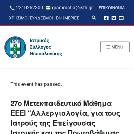
2310262300
grammatia@isth.gr
ΕΠΙΚΟΙΝΩΝΊΑ
E
ΧΡΉΣΙΜΟΙ ΣΎΝΔΕΣΜΟΙ
ΕΦΗΜΕΡΊΕΣ
x
p
a
n
d
s
MENU
e
a
r
c
h
f
o
r
This event has passed.
m
27ο Μετεκπαιδευτικό Μάθημα
ΕΕΕΙ “Αλλεργιολογία, για τους
Ιατρούς της Επείγουσας
Ιατρικής και της Πρωτοβάθμιας