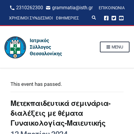
2310262300
grammatia@isth.gr
ΕΠΙΚΟΙΝΩΝΊΑ
E
ΧΡΉΣΙΜΟΙ ΣΎΝΔΕΣΜΟΙ
ΕΦΗΜΕΡΊΕΣ
x
p
a
n
d
s
MENU
e
a
r
c
h
f
o
r
This event has passed.
m
Μετεκπαιδευτικά σεμινάρια-
διαλέξεις με θέματα
Γυναικολογίας-Μαιευτικής