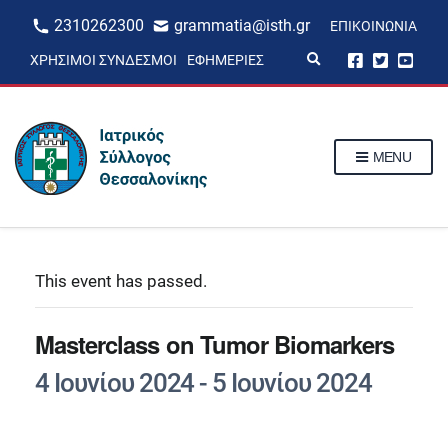
2310262300
grammatia@isth.gr
ΕΠΙΚΟΙΝΩΝΊΑ
E
ΧΡΉΣΙΜΟΙ ΣΎΝΔΕΣΜΟΙ
ΕΦΗΜΕΡΊΕΣ
x
p
a
n
d
s
MENU
e
a
r
c
h
f
o
r
This event has passed.
m
Masterclass on Tumor Biomarkers
4 Ιουνίου 2024
-
5 Ιουνίου 2024