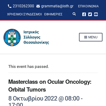
2310262300
grammatia@isth.gr
ΕΠΙΚΟΙΝΩΝΊΑ
E
ΧΡΉΣΙΜΟΙ ΣΎΝΔΕΣΜΟΙ
ΕΦΗΜΕΡΊΕΣ
x
p
a
n
d
s
MENU
e
a
r
c
h
f
o
r
This event has passed.
m
Masterclass on Ocular Oncology:
Orbital Tumors
8 Οκτωβρίου 2022 @ 08:00
-
17:00