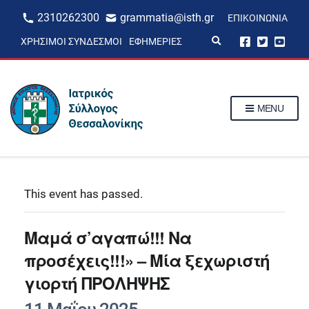
2310262300
grammatia@isth.gr
ΕΠΙΚΟΙΝΩΝΊΑ
E
ΧΡΉΣΙΜΟΙ ΣΎΝΔΕΣΜΟΙ
ΕΦΗΜΕΡΊΕΣ
x
p
a
n
d
s
MENU
e
a
r
c
h
f
o
r
This event has passed.
m
Μαμά σ’αγαπώ!!! Να
προσέχεις!!!» – Μία ξεχωριστή
γιορτή ΠΡΟΛΗΨΗΣ