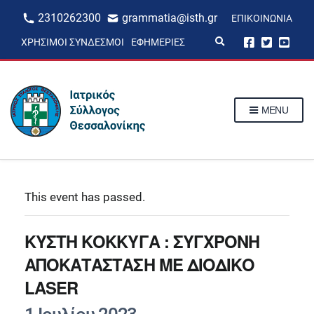
2310262300
grammatia@isth.gr
ΕΠΙΚΟΙΝΩΝΊΑ
E
ΧΡΉΣΙΜΟΙ ΣΎΝΔΕΣΜΟΙ
ΕΦΗΜΕΡΊΕΣ
x
p
a
n
d
s
MENU
e
a
r
c
h
f
o
r
This event has passed.
m
ΚΥΣΤΗ ΚΟΚΚΥΓΑ : ΣΥΓΧΡΟΝΗ
ΑΠΟΚΑΤΑΣΤΑΣΗ ΜΕ ΔΙOΔΙΚΟ
LASER