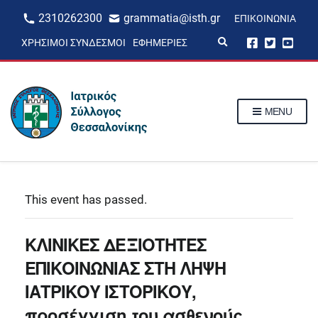
2310262300
grammatia@isth.gr
ΕΠΙΚΟΙΝΩΝΊΑ
E
ΧΡΉΣΙΜΟΙ ΣΎΝΔΕΣΜΟΙ
ΕΦΗΜΕΡΊΕΣ
x
p
a
n
d
s
MENU
e
a
r
c
h
f
o
r
This event has passed.
m
ΚΛΙΝΙΚΕΣ ΔΕΞΙΟΤΗΤΕΣ
ΕΠΙΚΟΙΝΩΝΙΑΣ ΣΤΗ ΛΗΨΗ
ΙΑΤΡΙΚΟΥ ΙΣΤΟΡΙΚΟΥ,
προσέγγιση του ασθενούς