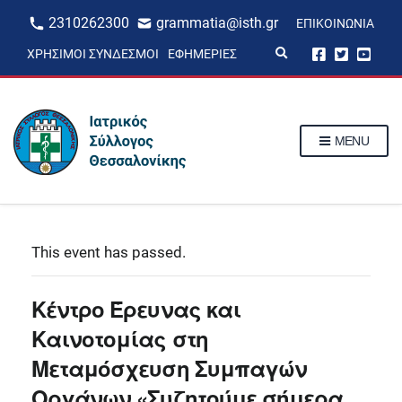
2310262300
grammatia@isth.gr
ΕΠΙΚΟΙΝΩΝΊΑ
E
ΧΡΉΣΙΜΟΙ ΣΎΝΔΕΣΜΟΙ
ΕΦΗΜΕΡΊΕΣ
x
p
a
n
d
s
MENU
e
a
r
c
h
f
o
r
This event has passed.
m
Κέντρο Έρευνας και
Καινοτομίας στη
Μεταμόσχευση Συμπαγών
Οργάνων «Συζητούμε σήμερα,