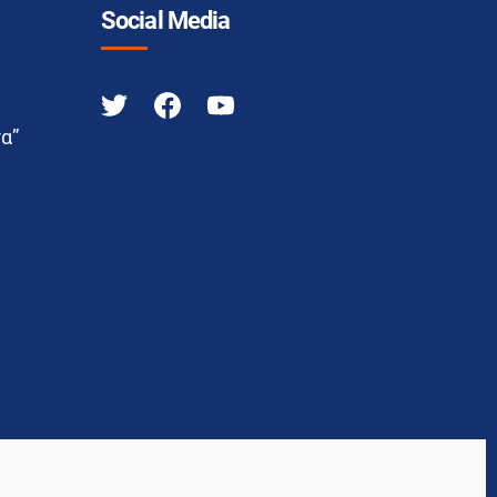
Social Media
α”