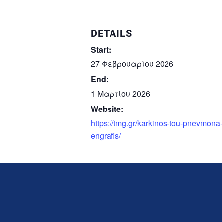
DETAILS
Start:
27 Φεβρουαρίου 2026
End:
1 Μαρτίου 2026
Website:
https://tmg.gr/karkinos-tou-pnevmona-ii
engrafis/