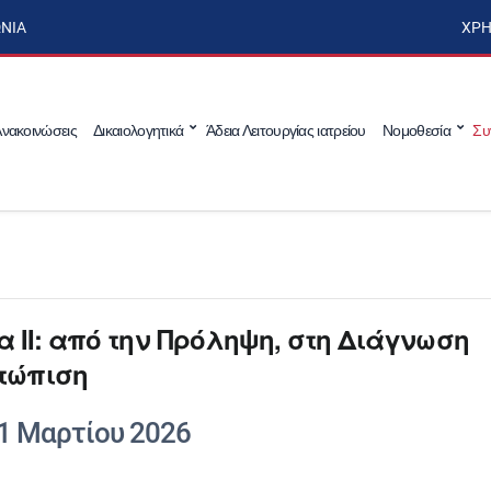
ΩΝΊΑ
ΧΡΉ
νακοινώσεις
Δικαιολογητικά
Άδεια Λειτουργίας ιατρείου
Νομοθεσία
Συ
 II: από την Πρόληψη, στη Διάγνωση
ετώπιση
1 Μαρτίου 2026