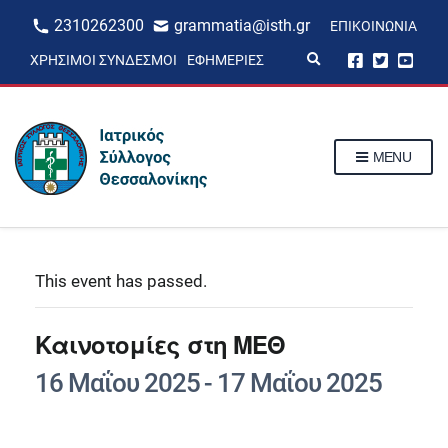
2310262300
grammatia@isth.gr
ΕΠΙΚΟΙΝΩΝΊΑ
E
ΧΡΉΣΙΜΟΙ ΣΎΝΔΕΣΜΟΙ
ΕΦΗΜΕΡΊΕΣ
x
p
a
n
d
s
MENU
e
a
r
c
h
f
o
r
This event has passed.
m
Καινοτομίες στη ΜΕΘ
16 Μαΐου 2025
-
17 Μαΐου 2025