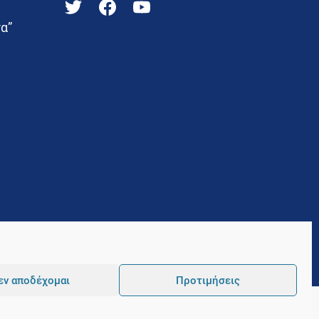
α”
εν αποδέχομαι
Προτιμήσεις
Pointer
Development and Hosting by