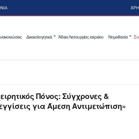
ΩΝΊΑ
ΧΡΉ
νακοινώσεις
Δικαιολογητικά
Άδεια Λειτουργίας ιατρείου
Νομοθεσία
Συ
ειρητικός Πόνος: Σύγχρονες &
εγγίσεις για Άμεση Αντιμετώπιση»