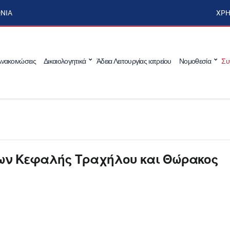
ΩΝΊΑ
ΧΡΉ
νακοινώσεις
Δικαιολογητικά
Άδεια Λειτουργίας ιατρείου
Νομοθεσία
Συ
ων Κεφαλής Τραχήλου και Θώρακος