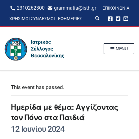
2310262300
grammatia@isth.gr
ΕΠΙΚΟΙΝΩΝΊΑ
E
ΧΡΉΣΙΜΟΙ ΣΎΝΔΕΣΜΟΙ
ΕΦΗΜΕΡΊΕΣ
x
p
a
n
d
s
MENU
e
a
r
c
h
f
o
r
This event has passed.
m
Ημερίδα με θέμα: Αγγίζοντας
τον Πόνο στα Παιδιά
12 Ιουνίου 2024