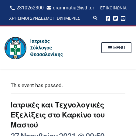
2310262300
grammatia@isth.gr
ΕΠΙΚΟΙΝΩΝΊΑ
E
ΧΡΉΣΙΜΟΙ ΣΎΝΔΕΣΜΟΙ
ΕΦΗΜΕΡΊΕΣ
x
p
a
n
d
s
MENU
e
a
r
c
h
f
o
r
This event has passed.
m
Ιατρικές και Τεχνολογικές
Εξελίξεις στο Καρκίνο του
Mαστού