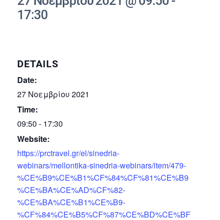
27 Νοεμβρίου 2021 @ 09:50
-
17:30
DETAILS
Date:
27 Νοεμβρίου 2021
Time:
09:50 - 17:30
Website:
https://prctravel.gr/el/sinedria-
webinars/mellontika-sinedria-webinars/item/479-
%CE%B9%CE%B1%CF%84%CF%81%CE%B9
%CE%BA%CE%AD%CF%82-
%CE%BA%CE%B1%CE%B9-
%CF%84%CE%B5%CF%87%CE%BD%CE%BF