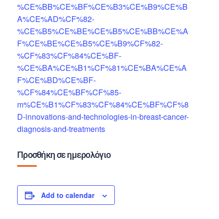
%CE%BB%CE%BF%CE%B3%CE%B9%CE%B
A%CE%AD%CF%82-
%CE%B5%CE%BE%CE%B5%CE%BB%CE%A
F%CE%BE%CE%B5%CE%B9%CF%82-
%CF%83%CF%84%CE%BF-
%CE%BA%CE%B1%CF%81%CE%BA%CE%A
F%CE%BD%CE%BF-
%CF%84%CE%BF%CF%85-
m%CE%B1%CF%83%CF%84%CE%BF%CF%8
D-innovations-and-technologies-in-breast-cancer-
diagnosis-and-treatments
Προσθήκη σε ημερολόγιο
Add to calendar