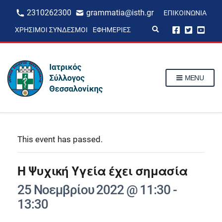
2310262300
grammatia@isth.gr
ΕΠΙΚΟΙΝΩΝΊΑ
E
ΧΡΉΣΙΜΟΙ ΣΎΝΔΕΣΜΟΙ
ΕΦΗΜΕΡΊΕΣ
x
p
a
n
d
s
MENU
e
a
r
c
h
f
o
r
This event has passed.
m
Η Ψυχική Υγεία έχει σημασία
25 Νοεμβρίου 2022 @ 11:30
-
13:30