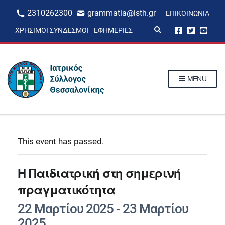
2310262300
grammatia@isth.gr
ΕΠΙΚΟΙΝΩΝΊΑ
E
ΧΡΉΣΙΜΟΙ ΣΎΝΔΕΣΜΟΙ
ΕΦΗΜΕΡΊΕΣ
x
p
a
n
d
s
MENU
e
a
r
c
h
f
o
r
This event has passed.
m
Η Παιδιατρική στη σημερινή
πραγματικότητα
22 Μαρτίου 2025
-
23 Μαρτίου
2025