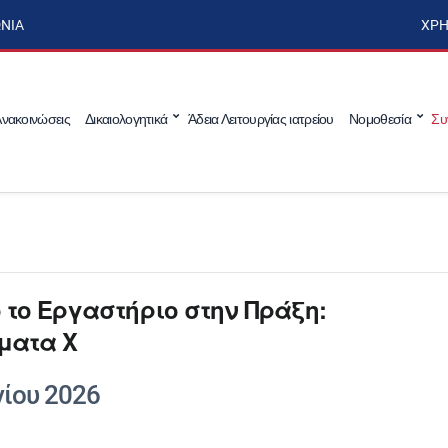
ΩΝΊΑ
ΧΡΉ
νακοινώσεις
Δικαιολογητικά
Άδεια Λειτουργίας ιατρείου
Νομοθεσία
Συ
 το Εργαστήριο στην Πράξη:
ματα Χ
νίου 2026