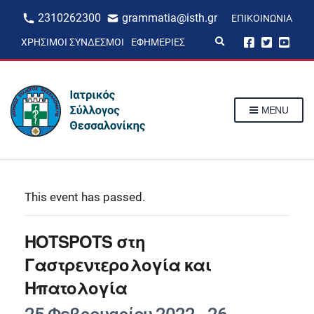
2310262300
grammatia@isth.gr
ΕΠΙΚΟΙΝΩΝΊΑ
E
ΧΡΉΣΙΜΟΙ ΣΎΝΔΕΣΜΟΙ
ΕΦΗΜΕΡΊΕΣ
x
p
a
n
d
s
MENU
e
a
r
c
h
f
o
r
This event has passed.
m
HOTSPOTS στη
Γαστρεντερολογία και
Ηπατολογία