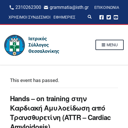
2310262300
grammatia@isth.gr
ΕΠΙΚΟΙΝΩΝΊΑ
E
ΧΡΉΣΙΜΟΙ ΣΎΝΔΕΣΜΟΙ
ΕΦΗΜΕΡΊΕΣ
x
p
a
n
d
s
MENU
e
a
r
c
h
f
o
r
This event has passed.
m
Hands – on training στην
Καρδιακή Αμυλοείδωση από
Τρανσθυρετίνη (ATTR – Cardiac
Amyloidosis)