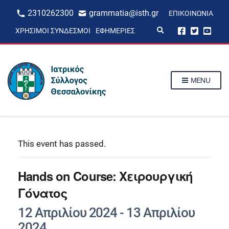
2310262300
grammatia@isth.gr
ΕΠΙΚΟΙΝΩΝΊΑ
E
ΧΡΉΣΙΜΟΙ ΣΎΝΔΕΣΜΟΙ
ΕΦΗΜΕΡΊΕΣ
x
p
a
n
d
s
MENU
e
a
r
c
h
f
o
r
This event has passed.
m
Hands on Course: Χειρουργική
Γόνατος
12 Απριλίου 2024
-
13 Απριλίου
2024