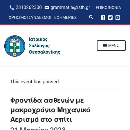
2310262300
grammatia@isth.gr
ΕΠΙΚΟΙΝΩΝΊΑ
E
ΧΡΉΣΙΜΟΙ ΣΎΝΔΕΣΜΟΙ
ΕΦΗΜΕΡΊΕΣ
x
p
a
n
d
s
MENU
e
a
r
c
h
f
o
r
This event has passed.
m
Φροντίδα ασθενών με
μακροχρόνιο Μηχανικό
Αερισμό στο σπίτι