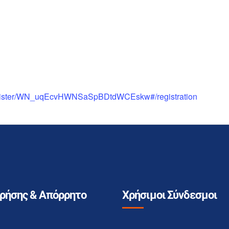
register/WN_uqEcvHWNSaSpBDtdWCEskw#/registration
Χρήσης & Απόρρητο
Χρήσιμοι Σύνδεσμοι