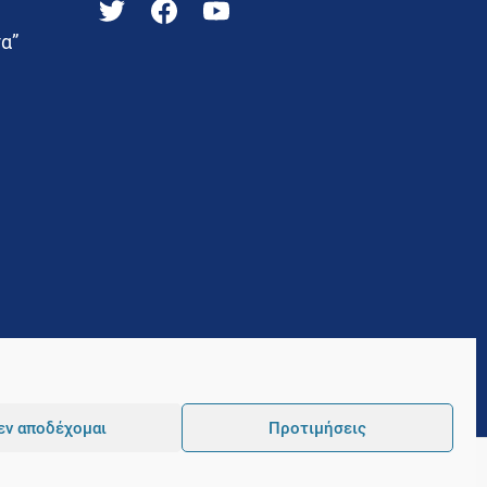
α”
εν αποδέχομαι
Προτιμήσεις
Pointer
Development and Hosting by