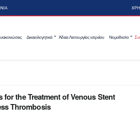
ΩΝΊΑ
ΧΡΉ
νακοινώσεις
Δικαιολογητικά
Άδεια Λειτουργίας ιατρείου
Νομοθεσία
Συ
s for the Treatment of Venous Stent
ess Thrombosis