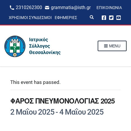
2310262300
grammatia@isth.gr
ΕΠΙΚΟΙΝΩΝΊΑ
E
ΧΡΉΣΙΜΟΙ ΣΎΝΔΕΣΜΟΙ
ΕΦΗΜΕΡΊΕΣ
x
p
a
n
d
s
MENU
e
a
r
c
h
f
o
r
This event has passed.
m
ΦΑΡΟΣ ΠΝΕΥΜΟΝΟΛΟΓΙΑΣ 2025
2 Μαΐου 2025
-
4 Μαΐου 2025