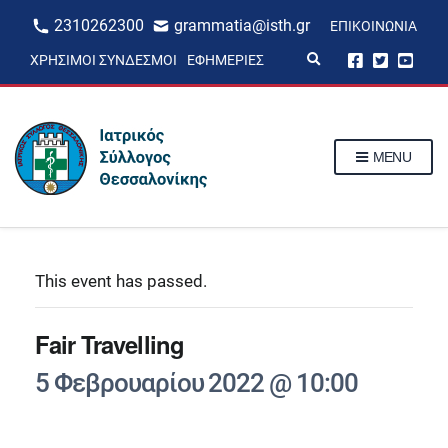
2310262300
grammatia@isth.gr
ΕΠΙΚΟΙΝΩΝΊΑ
E
ΧΡΉΣΙΜΟΙ ΣΎΝΔΕΣΜΟΙ
ΕΦΗΜΕΡΊΕΣ
x
p
a
n
d
s
MENU
e
a
r
c
h
f
o
r
This event has passed.
m
Fair Travelling
5 Φεβρουαρίου 2022 @ 10:00