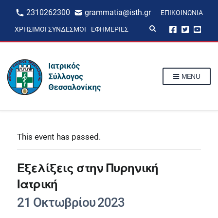
2310262300
grammatia@isth.gr
ΕΠΙΚΟΙΝΩΝΊΑ
E
ΧΡΉΣΙΜΟΙ ΣΎΝΔΕΣΜΟΙ
ΕΦΗΜΕΡΊΕΣ
x
p
a
n
d
s
MENU
e
a
r
c
h
f
o
r
This event has passed.
m
Εξελίξεις στην Πυρηνική
Ιατρική
21 Οκτωβρίου 2023