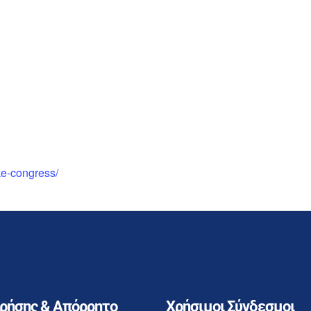
eke-congress/
Χρήσης & Απόρρητο
Χρήσιμοι Σύνδεσμοι