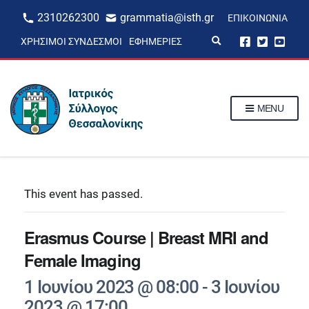
2310262300
grammatia@isth.gr
ΕΠΙΚΟΙΝΩΝΊΑ
E
ΧΡΉΣΙΜΟΙ ΣΎΝΔΕΣΜΟΙ
ΕΦΗΜΕΡΊΕΣ
x
p
a
n
d
s
MENU
e
a
r
c
h
f
o
r
This event has passed.
m
Erasmus Course | Breast MRI and
Female Imaging
1 Ιουνίου 2023 @ 08:00
-
3 Ιουνίου
2023 @ 17:00