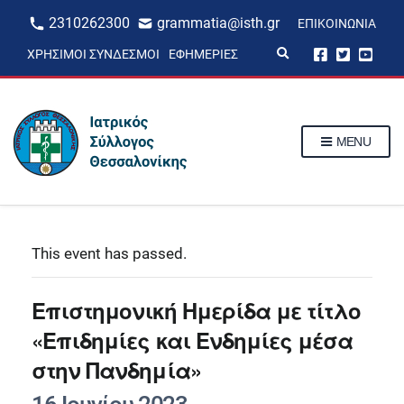
2310262300
grammatia@isth.gr
ΕΠΙΚΟΙΝΩΝΊΑ
E
ΧΡΉΣΙΜΟΙ ΣΎΝΔΕΣΜΟΙ
ΕΦΗΜΕΡΊΕΣ
x
p
a
n
d
s
MENU
e
a
r
c
h
f
o
r
This event has passed.
m
Επιστημονική Ημερίδα με τίτλο
«Επιδημίες και Ενδημίες μέσα
στην Πανδημία»