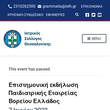
2310262300
grammatia@isth.gr
ΕΠΙΚΟΙΝΩΝΊΑ
E
ΧΡΉΣΙΜΟΙ ΣΎΝΔΕΣΜΟΙ
ΕΦΗΜΕΡΊΕΣ
x
p
a
n
d
s
MENU
e
a
r
c
h
f
o
r
This event has passed.
m
Επιστημονική εκδήλωση
Παιδιατρικής Εταιρείας
Βορείου Ελλάδος