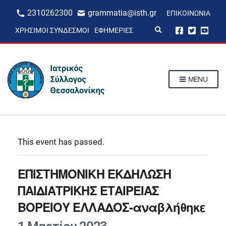
2310262300
grammatia@isth.gr
ΕΠΙΚΟΙΝΩΝΊΑ
E
ΧΡΉΣΙΜΟΙ ΣΎΝΔΕΣΜΟΙ
ΕΦΗΜΕΡΊΕΣ
x
p
a
n
d
s
MENU
e
a
r
c
h
f
o
r
This event has passed.
m
ΕΠΙΣΤΗΜΟΝΙΚΗ ΕΚΔΗΛΩΣΗ
ΠΑΙΔΙΑΤΡΙΚΗΣ ΕΤΑΙΡΕΙΑΣ
ΒΟΡΕΙΟΥ ΕΛΛΑΔΟΣ-αναβλήθηκε