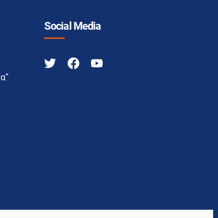
Social Media
α”