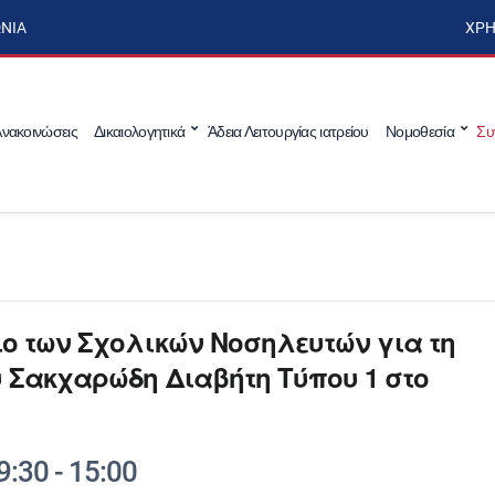
ΩΝΊΑ
ΧΡΉ
νακοινώσεις
Δικαιολογητικά
Άδεια Λειτουργίας ιατρείου
Νομοθεσία
Συ
ιο των Σχολικών Νοσηλευτών για τη
υ Σακχαρώδη Διαβήτη Τύπου 1 στο
9:30
-
15:00