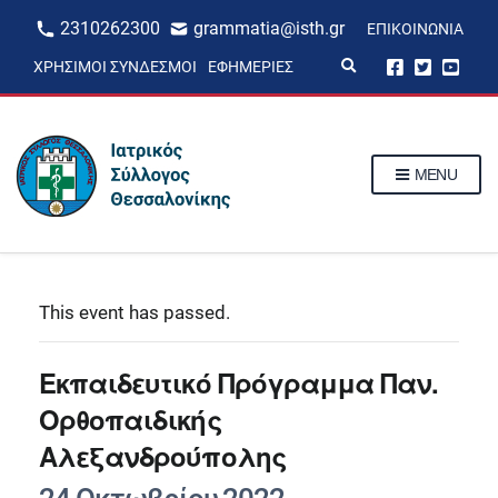
2310262300
grammatia@isth.gr
ΕΠΙΚΟΙΝΩΝΊΑ
E
ΧΡΉΣΙΜΟΙ ΣΎΝΔΕΣΜΟΙ
ΕΦΗΜΕΡΊΕΣ
x
p
a
n
d
s
MENU
e
a
r
c
h
f
o
r
This event has passed.
m
Εκπαιδευτικό Πρόγραμμα Παν.
Ορθοπαιδικής
Αλεξανδρούπολης