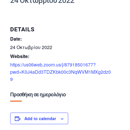
24 Οκτωβρίου 2022
DETAILS
Date:
24 Οκτωβρίου 2022
Website:
https://us06web.zoom.us/j/87918501677?
pwd=K0J4aDd3TDZKbk00c3NqWVM1MXg2dz0
9
Προσθήκη σε ημερολόγιο
Add to calendar