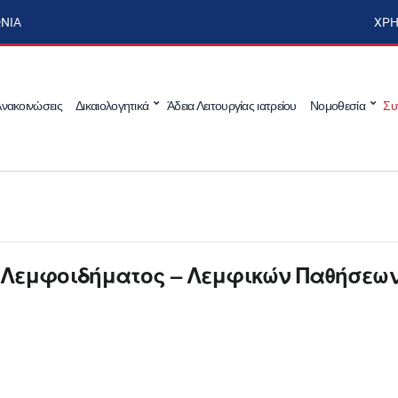
ΩΝΊΑ
ΧΡΉ
νακοινώσεις
Δικαιολογητικά
Άδεια Λειτουργίας ιατρείου
Νομοθεσία
Συ
α Λεμφοιδήματος – Λεμφικών Παθήσεω