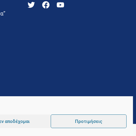
α”
εν αποδέχομαι
Προτιμήσεις
Pointer
Development and Hosting by