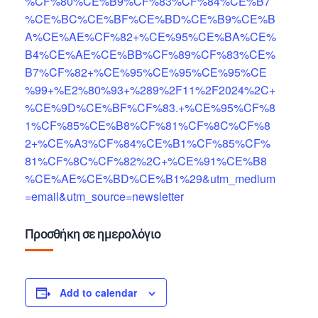
%CF%80%CE%B9%CF%83%CF%84%CE%B7
%CE%BC%CE%BF%CE%BD%CE%B9%CE%B
A%CE%AE%CF%82+%CE%95%CE%BA%CE%
B4%CE%AE%CE%BB%CF%89%CF%83%CE%
B7%CF%82+%CE%95%CE%95%CE%95%CE
%99+%E2%80%93+%289%2F11%2F2024%2C+
%CE%9D%CE%BF%CF%83.+%CE%95%CF%8
1%CF%85%CE%B8%CF%81%CF%8C%CF%8
2+%CE%A3%CF%84%CE%B1%CF%85%CF%
81%CF%8C%CF%82%2C+%CE%91%CE%B8
%CE%AE%CE%BD%CE%B1%29&utm_medium
=email&utm_source=newsletter
Προσθήκη σε ημερολόγιο
Add to calendar