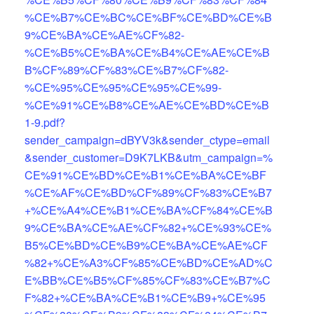
%CE%B7%CE%BC%CE%BF%CE%BD%CE%B
9%CE%BA%CE%AE%CF%82-
%CE%B5%CE%BA%CE%B4%CE%AE%CE%B
B%CF%89%CF%83%CE%B7%CF%82-
%CE%95%CE%95%CE%95%CE%99-
%CE%91%CE%B8%CE%AE%CE%BD%CE%B
1-9.pdf?
sender_campaign=dBYV3k&sender_ctype=email
&sender_customer=D9K7LKB&utm_campaign=%
CE%91%CE%BD%CE%B1%CE%BA%CE%BF
%CE%AF%CE%BD%CF%89%CF%83%CE%B7
+%CE%A4%CE%B1%CE%BA%CF%84%CE%B
9%CE%BA%CE%AE%CF%82+%CE%93%CE%
B5%CE%BD%CE%B9%CE%BA%CE%AE%CF
%82+%CE%A3%CF%85%CE%BD%CE%AD%C
E%BB%CE%B5%CF%85%CF%83%CE%B7%C
F%82+%CE%BA%CE%B1%CE%B9+%CE%95