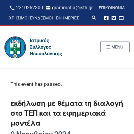
2310262300
grammatia@isth.gr
ΕΠΙΚΟΙΝΩΝΊΑ
E
ΧΡΉΣΙΜΟΙ ΣΎΝΔΕΣΜΟΙ
ΕΦΗΜΕΡΊΕΣ
x
p
a
n
d
s
MENU
e
a
r
c
h
f
o
r
This event has passed.
m
εκδήλωση με θέματα τη διαλογή
στο ΤΕΠ και τα εφημεριακά
μοντέλα