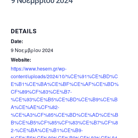
9 Νοεμβρίου 2024
DETAILS
Date:
9 Νοεμβρίου 2024
Website:
https://www.hesem.gr/wp-
content/uploads/2024/10/%CE%91%CE%BD%C
E%B1%CE%BA%CE%BF%CE%AF%CE%BD%
CF%89%CF%83%CE%B7-
%CE%93%CE%B5%CE%BD%CE%B9%CE%B
A%CE%AE%CF%82-
%CE%A3%CF%85%CE%BD%CE%AD%CE%B
B%CE%B5%CF%85%CF%83%CE%B7%CF%8
2-%CE%BA%CE%B1%CE%B9-
%CE%B5%CF%80%CE%B9%CF%83%CF%84