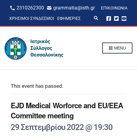
2310262300
grammatia@isth.gr
ΕΠΙΚΟΙΝΩΝΊΑ
E
ΧΡΉΣΙΜΟΙ ΣΎΝΔΕΣΜΟΙ
ΕΦΗΜΕΡΊΕΣ
x
p
a
n
d
s
MENU
e
a
r
c
h
f
o
r
This event has passed.
m
EJD Medical Worforce and EU/EEA
Committee meeting
29 Σεπτεμβρίου 2022 @ 19:30